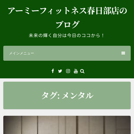
コ
アーミーフィットネス春日部店の
ン
テ
ブログ
ン
ツ
未来の輝く自分は今日のココから！
へ
ス
メインメニュー
キ
ッ
プ
Facebook
Twitter
Instagram
YouTube
タグ:
メンタル