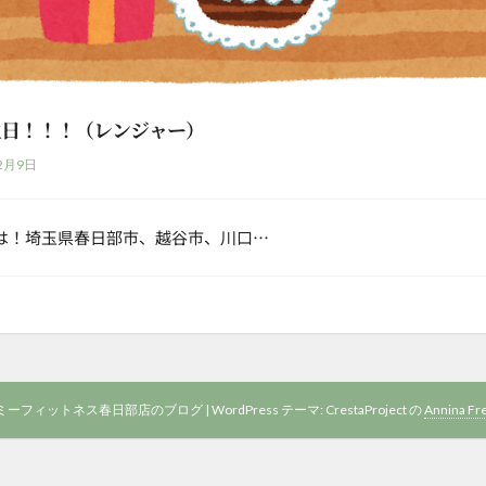
生日！！！（レンジャー）
2月9日
は！埼玉県春日部市、越谷市、川口…
 アーミーフィットネス春日部店のブログ
|
WordPress テーマ: CrestaProject の
Annina Fr