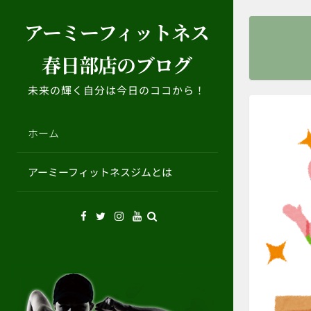
コ
アーミーフィットネス
ン
テ
春日部店のブログ
ン
ツ
未来の輝く自分は今日のココから！
へ
ス
キ
ホーム
ッ
プ
アーミーフィットネスジムとは
Facebook
Twitter
Instagram
YouTube