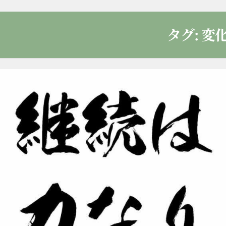
タグ:
変