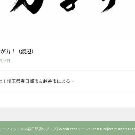
けが力！（渡辺）
月15日
は！埼玉県春日部市＆越谷市にある…
 アーミーフィットネス春日部店のブログ
|
WordPress テーマ: CrestaProject の
Annina Fr