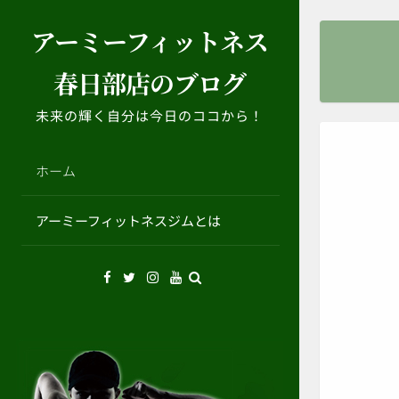
コ
アーミーフィットネス
ン
テ
春日部店のブログ
ン
ツ
未来の輝く自分は今日のココから！
へ
ス
キ
ホーム
ッ
プ
アーミーフィットネスジムとは
Facebook
Twitter
Instagram
YouTube