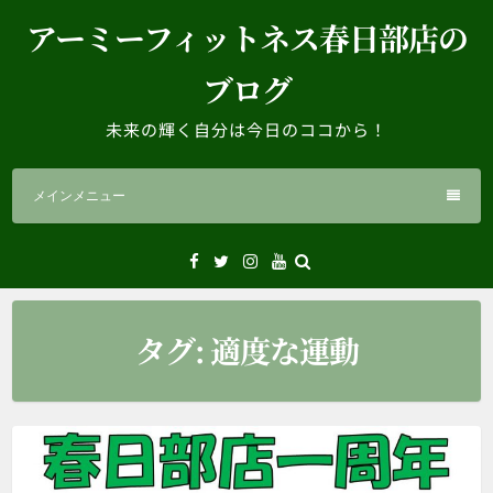
コ
アーミーフィットネス春日部店の
ン
テ
ブログ
ン
ツ
未来の輝く自分は今日のココから！
へ
ス
メインメニュー
キ
ッ
プ
Facebook
Twitter
Instagram
YouTube
タグ:
適度な運動