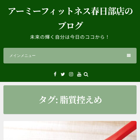
コ
アーミーフィットネス春日部店の
ン
テ
ブログ
ン
ツ
未来の輝く自分は今日のココから！
へ
ス
メインメニュー
キ
ッ
プ
Facebook
Twitter
Instagram
YouTube
タグ:
脂質控えめ