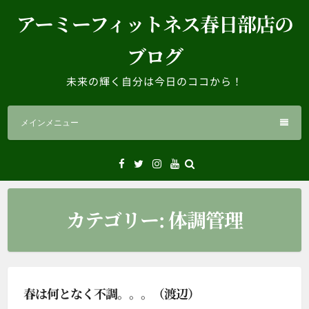
コ
アーミーフィットネス春日部店の
ン
テ
ブログ
ン
ツ
未来の輝く自分は今日のココから！
へ
ス
メインメニュー
キ
ッ
プ
Facebook
Twitter
Instagram
YouTube
カテゴリー:
体調管理
春は何となく不調。。。（渡辺）