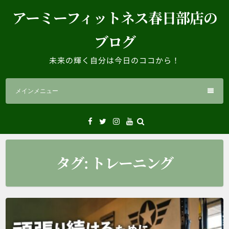
コ
アーミーフィットネス春日部店の
ン
テ
ブログ
ン
ツ
未来の輝く自分は今日のココから！
へ
ス
メインメニュー
キ
ッ
プ
Facebook
Twitter
Instagram
YouTube
タグ:
トレーニング