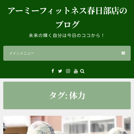
コ
アーミーフィットネス春日部店の
ン
テ
ブログ
ン
ツ
未来の輝く自分は今日のココから！
へ
ス
メインメニュー
キ
ッ
プ
Facebook
Twitter
Instagram
YouTube
タグ:
体力