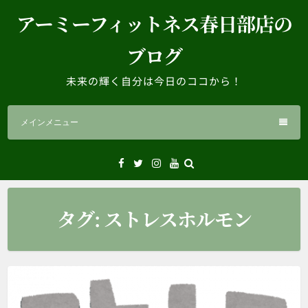
コ
アーミーフィットネス春日部店の
ン
テ
ブログ
ン
ツ
未来の輝く自分は今日のココから！
へ
ス
メインメニュー
キ
ッ
プ
Facebook
Twitter
Instagram
YouTube
タグ:
ストレスホルモン