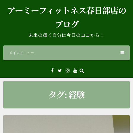
コ
アーミーフィットネス春日部店の
ン
テ
ブログ
ン
ツ
未来の輝く自分は今日のココから！
へ
ス
メインメニュー
キ
ッ
プ
Facebook
Twitter
Instagram
YouTube
タグ:
経験