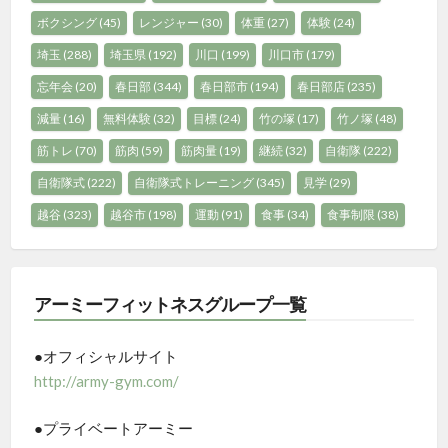
ボクシング
(45)
レンジャー
(30)
体重
(27)
体験
(24)
埼玉
(288)
埼玉県
(192)
川口
(199)
川口市
(179)
忘年会
(20)
春日部
(344)
春日部市
(194)
春日部店
(235)
減量
(16)
無料体験
(32)
目標
(24)
竹の塚
(17)
竹ノ塚
(48)
筋トレ
(70)
筋肉
(59)
筋肉量
(19)
継続
(32)
自衛隊
(222)
自衛隊式
(222)
自衛隊式トレーニング
(345)
見学
(29)
越谷
(323)
越谷市
(198)
運動
(91)
食事
(34)
食事制限
(38)
アーミーフィットネスグループ一覧
●オフィシャルサイト
http://army-gym.com/
●プライベートアーミー