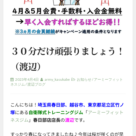
３０分だけ頑張りましょう！
（渡辺）
2023年4月4日
army_kasukabe
お知らせ
/
アーミーフィット
ネスジム
/
渡辺ブログ
こんにちは！
埼玉県春日部、
越谷市、東京都足立区竹ノ
塚
にある
自衛隊式トレーニングジム
「
アーミーフィット
ネスジム
」
春日部店店長
の
渡辺
です。
すっかり春になってきましたね♪今年は桜が咲くのが早