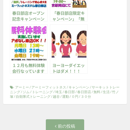
春日部店オープン
「春日部店限定キ
記念キャンペーン
ャンペーン」「無
１０月３１日ま
料体験会」実施し
で！
てます♪
１２月も無料体験
ヨーヨーダイエッ
会行なっています
トはダメ！！！
♪
（渡辺）
アーミー
/
アーミーフィットネス
/
キャンペーン
/
サーキットトレー
ニング
/
ジム
/
トレーニング
/
埼玉
/
春日部
/
春日部店
/
無料
/
生活
/
竹ノ
塚
/
自衛隊式トレーニング
/
越谷
/
運動
/
０円
/
３０分
投
前
前の投稿
の