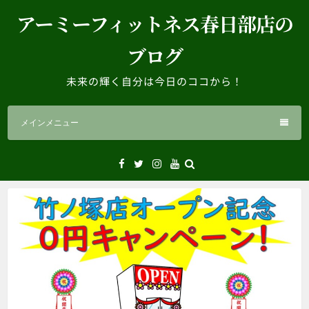
コ
アーミーフィットネス春日部店の
ン
テ
ブログ
ン
ツ
未来の輝く自分は今日のココから！
へ
ス
メインメニュー
キ
ッ
プ
Facebook
Twitter
Instagram
YouTube