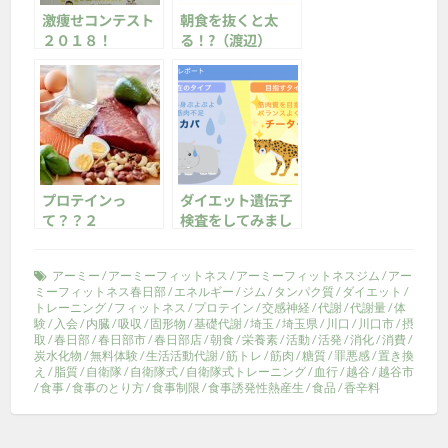
激痩せコンテスト
朝食を抜くと太
２０１８！
る！?（渡辺）
プロテインっ
ダイエット遺伝子
て？？２
検査をしてみまし
た！
アーミー
/
アーミーフィットネス
/
アーミーフィットネスジム
/
アー
ミーフィットネス春日部
/
エネルギー
/
ジム
/
タンパク質
/
ダイエット
/
トレーニング
/
フィットネス
/
プロテイン
/
交感神経
/
代謝
/
代謝量
/
体
験
/
入会
/
内臓
/
吸収
/
固形物
/
基礎代謝
/
埼玉
/
埼玉県
/
川口
/
川口市
/
摂
取
/
春日部
/
春日部市
/
春日部店
/
朝食
/
栄養素
/
活動
/
活発
/
消化
/
消費
/
炭水化物
/
無料体験
/
生活活動代謝
/
筋トレ
/
筋肉
/
糖質
/
罪悪感
/
置き換
え
/
脂質
/
自衛隊
/
自衛隊式
/
自衛隊式トレーニング
/
血行
/
越谷
/
越谷市
/
食事
/
食事のとり方
/
食事制限
/
食事誘発性熱産生
/
食品
/
香辛料