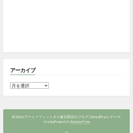
アーカイブ
ア
ー
カ
イ
ブ
© 2026 アーミーフィットネス春日部店のブログ
|
WordPress テーマ:
CrestaProject の
Annina Free