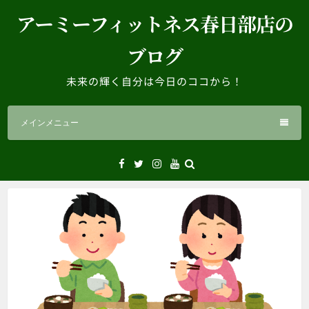
コ
アーミーフィットネス春日部店の
ン
テ
ブログ
ン
ツ
未来の輝く自分は今日のココから！
へ
ス
メインメニュー
キ
ッ
プ
Facebook
Twitter
Instagram
YouTube