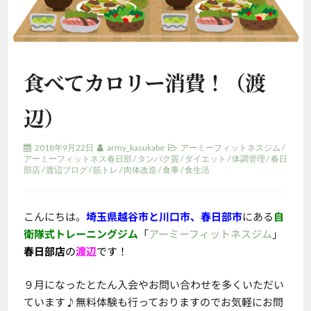
食べてカロリー消費！（渡
辺）
2018年9月22日
army_kasukabe
アーミーフィットネスジム
/
アーミーフィットネス春日部
/
タンパク質
/
ダイエット
/
体調管理
/
春日
部店
/
渡辺ブログ
/
筋トレ
/
肉体改造
/
食事
/
食生活
こんにちは。
埼玉県越谷市と川口市、春日部市
にある
自
衛隊式トレーニングジム
「
アーミーフィットネスジム
」
春日部店
の
渡辺
です！
９月になったとたん入会やお問い合わせを多くいただい
ています♪無料体験も行っておりますのでお気軽にお問