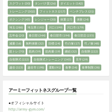
スクワット
(30)
タンパク質
(26)
ダイエット
(142)
トレーニング
(302)
フィットネス
(217)
ベンチプレス
(21)
ボクシング
(45)
レンジャー
(30)
体重
(27)
体験
(24)
埼玉
(288)
埼玉県
(192)
川口
(199)
川口市
(179)
忘年会
(20)
春日部
(344)
春日部市
(194)
春日部店
(235)
減量
(16)
無料体験
(32)
目標
(24)
竹の塚
(17)
竹ノ塚
(48)
筋トレ
(70)
筋肉
(59)
筋肉量
(19)
継続
(32)
自衛隊
(222)
自衛隊式
(222)
自衛隊式トレーニング
(345)
見学
(29)
越谷
(323)
越谷市
(198)
運動
(91)
食事
(34)
食事制限
(38)
アーミーフィットネスグループ一覧
●オフィシャルサイト
http://army-gym.com/