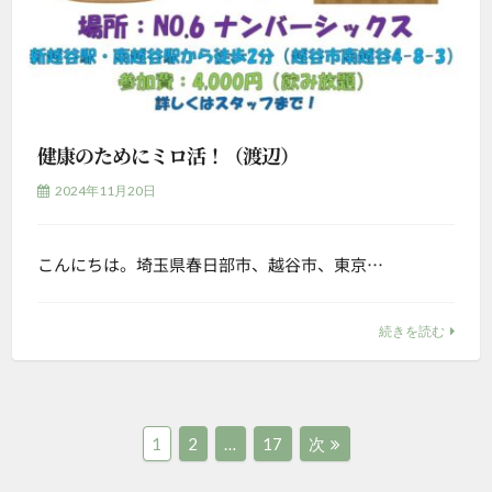
健康のためにミロ活！（渡辺）
2024年11月20日
こんにちは。埼玉県春日部市、越谷市、東京…
続きを読む
投
固
固
固
1
2
…
17
次
定
定
定
稿
ペ
ペ
ペ
ー
ー
ー