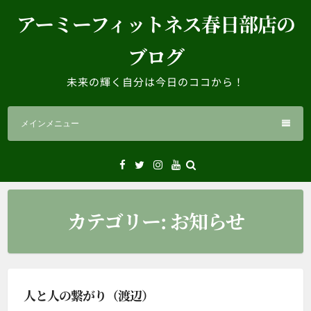
コ
アーミーフィットネス春日部店の
ン
テ
ブログ
ン
ツ
未来の輝く自分は今日のココから！
へ
ス
メインメニュー
キ
ッ
プ
Facebook
Twitter
Instagram
YouTube
カテゴリー:
お知らせ
人と人の繋がり（渡辺）