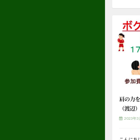
肩の力
（渡辺
2023年
こんにち