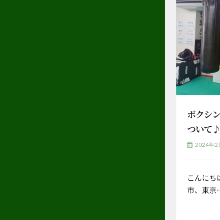
ボクシ
ついて
2024年2
こんにち
市、東京