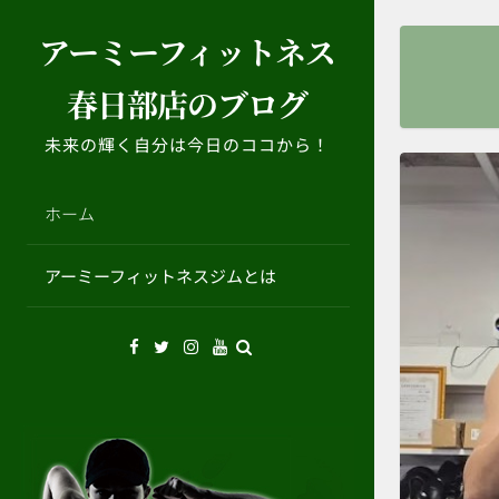
コ
アーミーフィットネス
ン
テ
春日部店のブログ
ン
ツ
未来の輝く自分は今日のココから！
へ
ス
キ
ホーム
ッ
プ
アーミーフィットネスジムとは
Facebook
Twitter
Instagram
YouTube