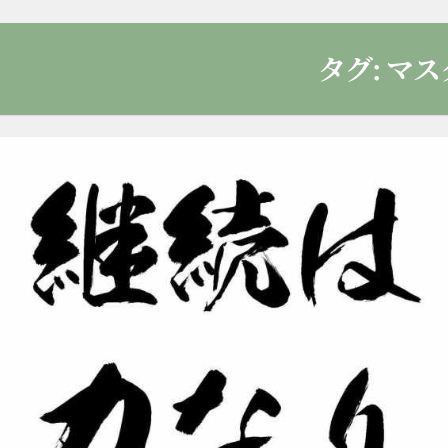
タグ:
マス