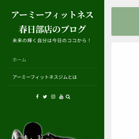
コ
アーミーフィットネス
ン
テ
春日部店のブログ
ン
ツ
未来の輝く自分は今日のココから！
へ
ス
キ
ホーム
ッ
プ
アーミーフィットネスジムとは
Facebook
Twitter
Instagram
YouTube