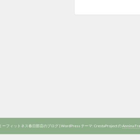
 アーミーフィットネス春日部店のブログ
|
WordPress テーマ: CrestaProject の
Annina Fr