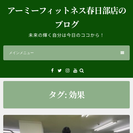
コ
アーミーフィットネス春日部店の
ン
テ
ブログ
ン
ツ
未来の輝く自分は今日のココから！
へ
ス
メインメニュー
キ
ッ
プ
Facebook
Twitter
Instagram
YouTube
タグ:
効果