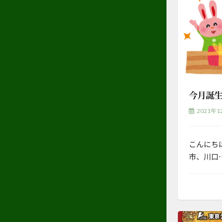
今月誕
2021年1
こんにち
市、川口