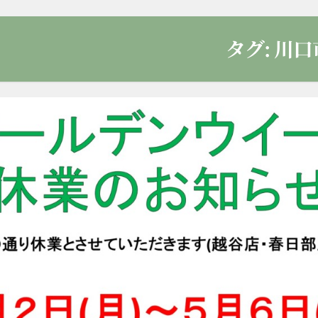
タグ:
川口