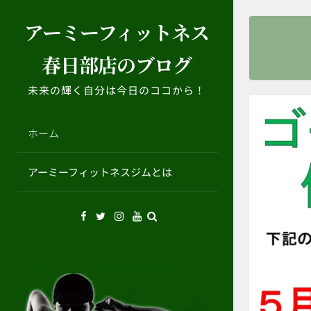
コ
アーミーフィットネス
ン
テ
春日部店のブログ
ン
ツ
未来の輝く自分は今日のココから！
へ
ス
キ
ホーム
ッ
プ
アーミーフィットネスジムとは
Facebook
Twitter
Instagram
YouTube