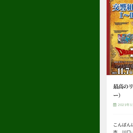
最高の
ー）
2021年1
こんばん
市、川口