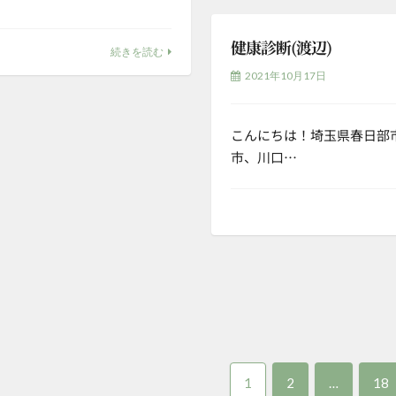
健康診断(渡辺)
続きを読む
2021年10月17日
こんにちは！埼玉県春日部
市、川口…
固
固
固
1
2
…
18
定
定
定