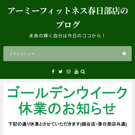
コ
アーミーフィットネス春日部店の
ン
テ
ブログ
ン
ツ
未来の輝く自分は今日のココから！
へ
ス
メインメニュー
キ
ッ
プ
Facebook
Twitter
Instagram
YouTube