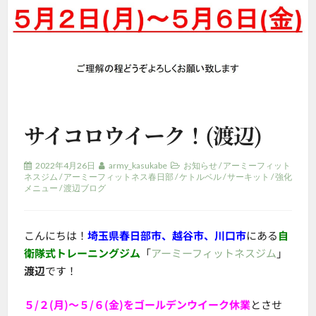
サイコロウイーク！(渡辺)
2022年4月26日
army_kasukabe
お知らせ
/
アーミーフィット
ネスジム
/
アーミーフィットネス春日部
/
ケトルベル
/
サーキット
/
強化
メニュー
/
渡辺ブログ
こんにちは！
埼玉県春日部市、越谷市、川口市
にある
自
衛隊式トレーニングジム
「
アーミーフィットネスジム
」
渡辺
です！
５/２(月)～５/６(金)をゴールデンウイーク休業
とさせ