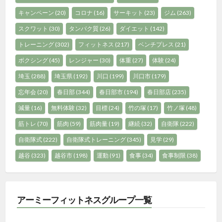
キャンペーン
(20)
コロナ
(16)
サーキット
(23)
ジム
(263)
スクワット
(30)
タンパク質
(26)
ダイエット
(142)
トレーニング
(302)
フィットネス
(217)
ベンチプレス
(21)
ボクシング
(45)
レンジャー
(30)
体重
(27)
体験
(24)
埼玉
(288)
埼玉県
(192)
川口
(199)
川口市
(179)
忘年会
(20)
春日部
(344)
春日部市
(194)
春日部店
(235)
減量
(16)
無料体験
(32)
目標
(24)
竹の塚
(17)
竹ノ塚
(48)
筋トレ
(70)
筋肉
(59)
筋肉量
(19)
継続
(32)
自衛隊
(222)
自衛隊式
(222)
自衛隊式トレーニング
(345)
見学
(29)
越谷
(323)
越谷市
(198)
運動
(91)
食事
(34)
食事制限
(38)
アーミーフィットネスグループ一覧