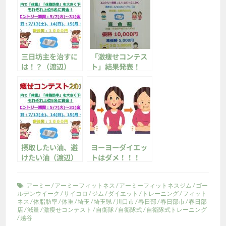
三日坊主を治すに
「激痩せコンテス
は！？（渡辺）
ト」結果発表！
摂取したい油、避
ヨーヨーダイエッ
けたい油（渡辺）
トはダメ！！！
（渡辺）
アーミー
/
アーミーフィットネス
/
アーミーフィットネスジム
/
ゴー
ルデンウイーク
/
サイコロ
/
ジム
/
ダイエット
/
トレーニング
/
フィット
ネス
/
体脂肪率
/
体重
/
埼玉
/
埼玉県
/
川口市
/
春日部
/
春日部市
/
春日部
店
/
減量
/
激痩せコンテスト
/
自衛隊
/
自衛隊式
/
自衛隊式トレーニング
/
越谷