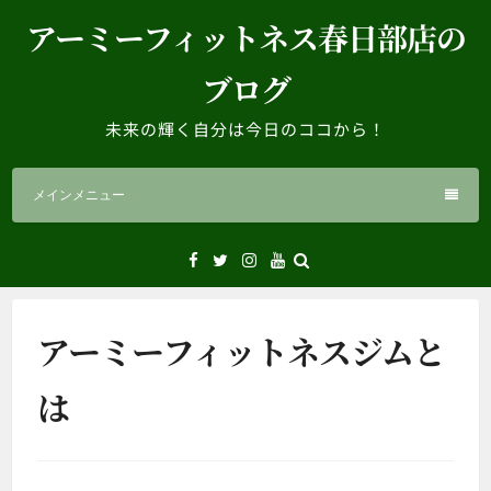
コ
アーミーフィットネス春日部店の
ン
テ
ブログ
ン
ツ
未来の輝く自分は今日のココから！
へ
ス
メインメニュー
キ
ッ
プ
Facebook
Twitter
Instagram
YouTube
アーミーフィットネスジムと
は