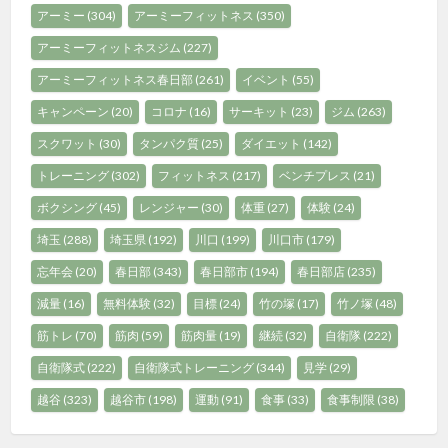
アーミー
(304)
アーミーフィットネス
(350)
アーミーフィットネスジム
(227)
アーミーフィットネス春日部
(261)
イベント
(55)
キャンペーン
(20)
コロナ
(16)
サーキット
(23)
ジム
(263)
スクワット
(30)
タンパク質
(25)
ダイエット
(142)
トレーニング
(302)
フィットネス
(217)
ベンチプレス
(21)
ボクシング
(45)
レンジャー
(30)
体重
(27)
体験
(24)
埼玉
(288)
埼玉県
(192)
川口
(199)
川口市
(179)
忘年会
(20)
春日部
(343)
春日部市
(194)
春日部店
(235)
減量
(16)
無料体験
(32)
目標
(24)
竹の塚
(17)
竹ノ塚
(48)
筋トレ
(70)
筋肉
(59)
筋肉量
(19)
継続
(32)
自衛隊
(222)
自衛隊式
(222)
自衛隊式トレーニング
(344)
見学
(29)
越谷
(323)
越谷市
(198)
運動
(91)
食事
(33)
食事制限
(38)