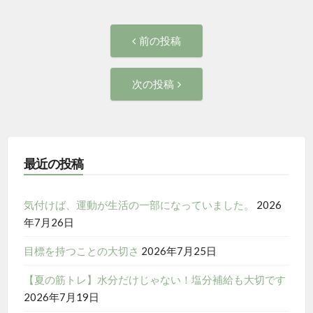
投
前
前の投稿
の
稿
投
次
次の投稿
稿:
ナ
の
投
ビ
稿:
ゲ
最近の投稿
ー
気付けば、運動が生活の一部になっていました。
2026
年7月26日
シ
目標を持つことの大切さ
2026年7月25日
ョ
【夏の筋トレ】水分だけじゃない！塩分補給も大切です
ン
2026年7月19日