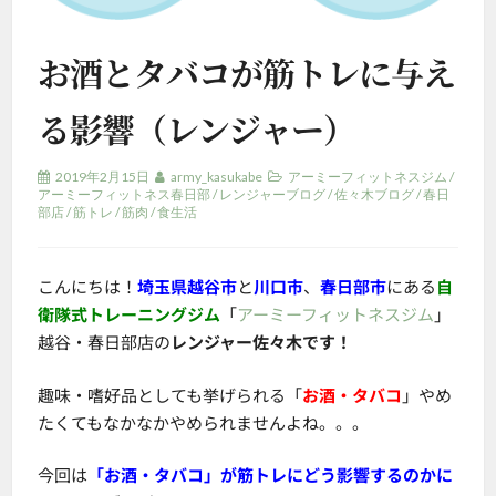
お酒とタバコが筋トレに与え
る影響（レンジャー）
2019年2月15日
army_kasukabe
アーミーフィットネスジム
/
アーミーフィットネス春日部
/
レンジャーブログ
/
佐々木ブログ
/
春日
部店
/
筋トレ
/
筋肉
/
食生活
こんにちは！
埼玉県越谷市
と
川口市
、
春日部市
にある
自
衛隊式トレーニングジム
「
アーミーフィットネスジム
」
越谷・春日部店の
レンジャー佐々木です！
趣味・嗜好品としても挙げられる「
お酒・タバコ
」やめ
たくてもなかなかやめられませんよね。。。
今回は
「お酒・タバコ」が筋トレにどう影響するのかに