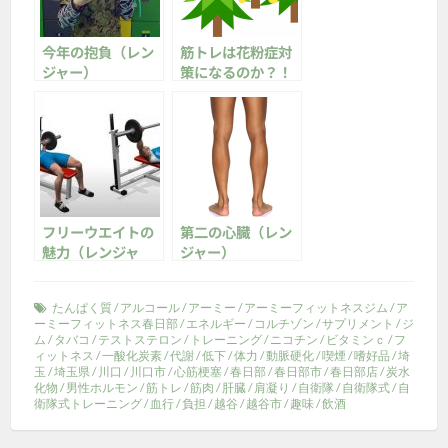
今年の抱負（レン
筋トレは花粉症対
ジャー）
策になるのか？！
（レンジャー）
フリーウエイトの
第二の心臓（レン
魅力（レンジャ
ジャー）
ー）
たんぱく質
/
アルコール
/
アーミー
/
アーミーフィットネスジム
/
ア
ーミーフィットネス春日部
/
エネルギー
/
コルチゾン
/
サプリメント
/
ジ
ム
/
タバコ
/
テストステロン
/
トレーニング
/
ニコチン
/
ビタミンｃ
/
フ
ィットネス
/
一酸化炭素
/
代謝
/
低下
/
体力
/
動脈硬化
/
喫煙
/
嗜好品
/
埼
玉
/
埼玉県
/
川口
/
川口市
/
心筋梗塞
/
春日部
/
春日部市
/
春日部店
/
炭水
化物
/
男性ホルモン
/
筋トレ
/
筋肉
/
肝臓
/
肩凝り
/
自衛隊
/
自衛隊式
/
自
衛隊式トレーニング
/
血行
/
負担
/
越谷
/
越谷市
/
趣味
/
飲酒