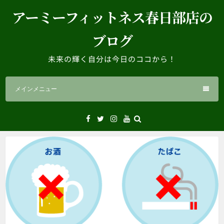
コ
アーミーフィットネス春日部店の
ン
テ
ブログ
ン
ツ
未来の輝く自分は今日のココから！
へ
ス
メインメニュー
キ
ッ
プ
Facebook
Twitter
Instagram
YouTube