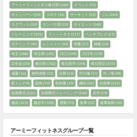
アーミーフィットネス春日部
(260)
イベント
(55)
キャンペーン
(20)
コロナ
(16)
サーキット
(23)
ジム
(263)
スクワット
(30)
タンパク質
(25)
ダイエット
(142)
トレーニング
(301)
フィットネス
(217)
ベンチプレス
(21)
ボクシング
(45)
レンジャー
(30)
体重
(27)
体験
(24)
埼玉
(288)
埼玉県
(192)
川口
(199)
川口市
(179)
忘年会
(20)
春日部
(342)
春日部市
(194)
春日部店
(235)
減量
(16)
無料体験
(32)
目標
(24)
竹の塚
(17)
竹ノ塚
(48)
筋トレ
(70)
筋肉
(59)
筋肉量
(19)
継続
(32)
自衛隊
(222)
自衛隊式
(222)
自衛隊式トレーニング
(343)
見学
(29)
越谷
(323)
越谷市
(198)
運動
(91)
食事
(33)
食事制限
(38)
アーミーフィットネスグループ一覧