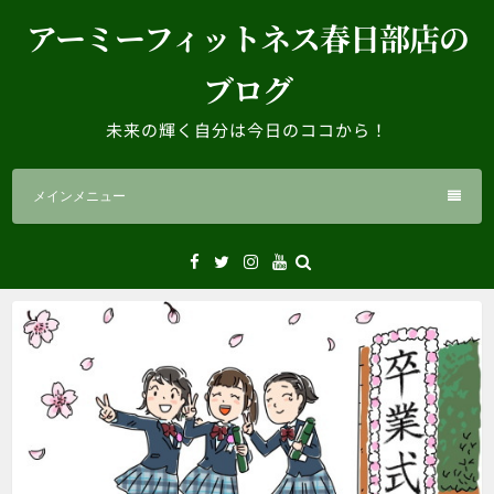
コ
アーミーフィットネス春日部店の
ン
テ
ブログ
ン
ツ
未来の輝く自分は今日のココから！
へ
ス
メインメニュー
キ
ッ
プ
Facebook
Twitter
Instagram
YouTube