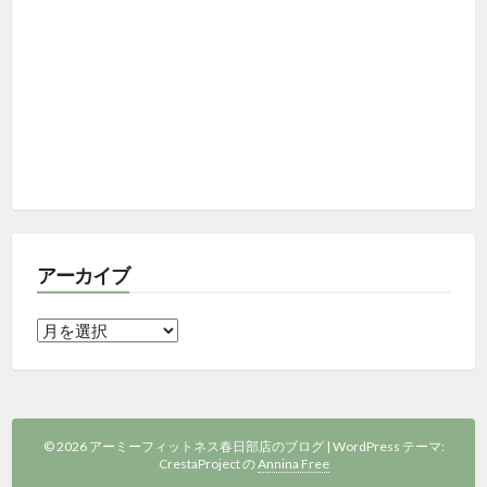
アーカイブ
ア
ー
カ
イ
ブ
© 2026 アーミーフィットネス春日部店のブログ
|
WordPress テーマ:
CrestaProject の
Annina Free