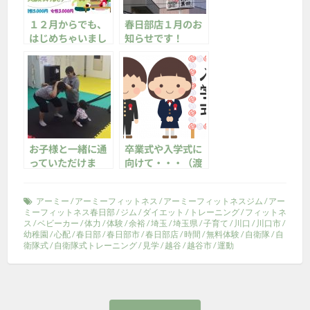
１２月からでも、
春日部店１月のお
はじめちゃいまし
知らせです！
ょう！（渡辺）
お子様と一緒に通
卒業式や入学式に
っていただけま
向けて・・・（渡
す！
辺）
アーミー
/
アーミーフィットネス
/
アーミーフィットネスジム
/
アー
ミーフィットネス春日部
/
ジム
/
ダイエット
/
トレーニング
/
フィットネ
ス
/
ベビーカー
/
体力
/
体験
/
余裕
/
埼玉
/
埼玉県
/
子育て
/
川口
/
川口市
/
幼稚園
/
心配
/
春日部
/
春日部市
/
春日部店
/
時間
/
無料体験
/
自衛隊
/
自
衛隊式
/
自衛隊式トレーニング
/
見学
/
越谷
/
越谷市
/
運動
投
前