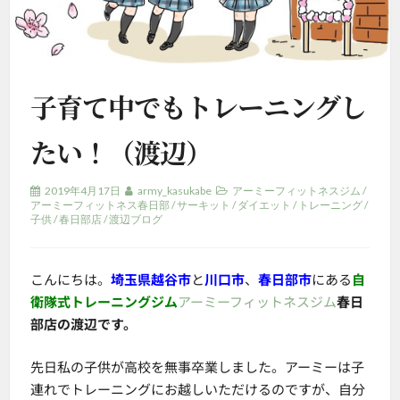
子育て中でもトレーニングし
たい！（渡辺）
2019年4月17日
army_kasukabe
アーミーフィットネスジム
/
アーミーフィットネス春日部
/
サーキット
/
ダイエット
/
トレーニング
/
子供
/
春日部店
/
渡辺ブログ
こんにちは。
埼玉県越谷市
と
川口市
、
春日部市
にある
自
衛隊式トレーニングジム
アーミーフィットネスジム
春日
部店の渡辺です。
先日私の子供が高校を無事卒業しました。アーミーは子
連れでトレーニングにお越しいただけるのですが、自分