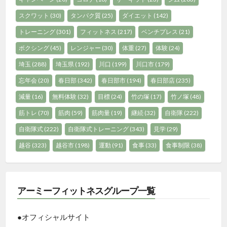
スクワット
(30)
タンパク質
(25)
ダイエット
(142)
トレーニング
(301)
フィットネス
(217)
ベンチプレス
(21)
ボクシング
(45)
レンジャー
(30)
体重
(27)
体験
(24)
埼玉
(288)
埼玉県
(192)
川口
(199)
川口市
(179)
忘年会
(20)
春日部
(342)
春日部市
(194)
春日部店
(235)
減量
(16)
無料体験
(32)
目標
(24)
竹の塚
(17)
竹ノ塚
(48)
筋トレ
(70)
筋肉
(59)
筋肉量
(19)
継続
(32)
自衛隊
(222)
自衛隊式
(222)
自衛隊式トレーニング
(343)
見学
(29)
越谷
(323)
越谷市
(198)
運動
(91)
食事
(33)
食事制限
(38)
アーミーフィットネスグループ一覧
●オフィシャルサイト