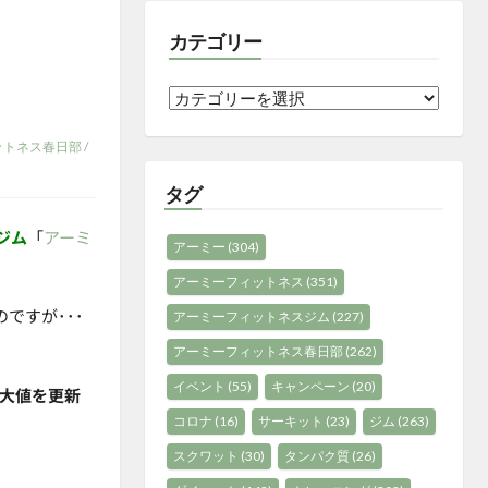
カテゴリー
カ
テ
ットネス春日部
/
ゴ
リ
タグ
ー
ジム
「
アーミ
アーミー
(304)
アーミーフィットネス
(351)
ですが･･･
アーミーフィットネスジム
(227)
アーミーフィットネス春日部
(262)
イベント
(55)
キャンペーン
(20)
最大値を更新
コロナ
(16)
サーキット
(23)
ジム
(263)
スクワット
(30)
タンパク質
(26)