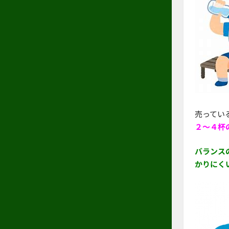
売ってい
２～４杯
バランス
かりにく