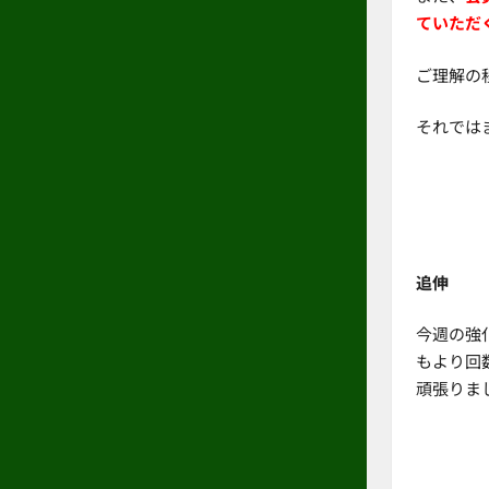
ていただ
ご理解の
それでは
追伸
今週の強
もより回
頑張りま