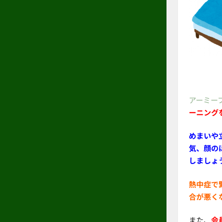
アーミー
ーニング
めまいや
気、顔の
しましょ
熱中症で
合が悪く
また、
会