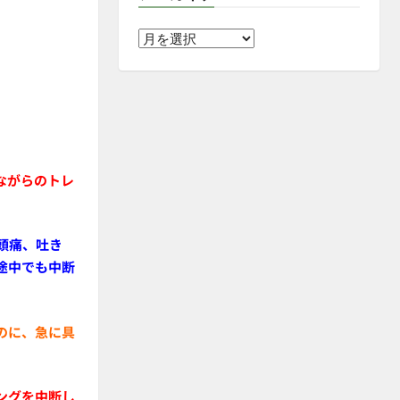
ア
ー
カ
イ
ブ
ながらのトレ
頭痛、吐き
途中でも中断
のに、急に具
ングを中断し