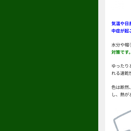
気温や日
中症が起
水分や帽
対策です
ゆったり
れる速乾
色は断然
し、熱が