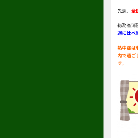
先週、
全
総務省消
週に比べ
熱中症は
内で過ご
す。