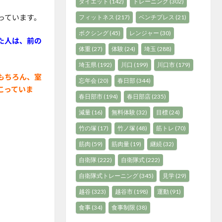
ダイエット
(142)
トレーニング
(302)
っています。
フィットネス
(217)
ベンチプレス
(21)
ボクシング
(45)
レンジャー
(30)
た人は、前の
体重
(27)
体験
(24)
埼玉
(288)
埼玉県
(192)
川口
(199)
川口市
(179)
もちろん、室
忘年会
(20)
春日部
(344)
こっていま
春日部市
(194)
春日部店
(235)
減量
(16)
無料体験
(32)
目標
(24)
竹の塚
(17)
竹ノ塚
(48)
筋トレ
(70)
筋肉
(59)
筋肉量
(19)
継続
(32)
自衛隊
(222)
自衛隊式
(222)
自衛隊式トレーニング
(345)
見学
(29)
越谷
(323)
越谷市
(198)
運動
(91)
食事
(34)
食事制限
(38)