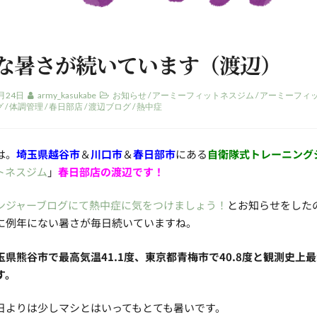
な暑さが続いています（渡辺）
月24日
army_kasukabe
お知らせ
/
アーミーフィットネスジム
/
アーミーフィ
グ
/
体調管理
/
春日部店
/
渡辺ブログ
/
熱中症
は。
埼玉県越谷市
＆
川口市
＆
春日部市
にある
自衛隊式トレーニング
トネスジム
」
春日部店の渡辺です！
ンジャーブログにて熱中症に気をつけましょう！
とお知らせをしたの
に例年にない暑さが毎日続いていますね。
玉県熊谷市で最高気温41.1度、東京都青梅市で40.8度と観測史上
す。
日よりは少しマシとはいってもとても暑いです。