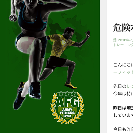
危険
2018年7
トレーニン
こんにち
ーフィッ
先日の
レ
今年は特
昨日は埼
していま
今日も昨