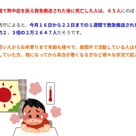
国で熱中症を訴え救急搬送された後に死亡した人は、６５人
にのぼ
防庁によると、
今月１６日から２２日までの１週間で救急搬送され
約２．３倍の２万２６４７人
だそうです。
若い人からお年寄りまで年齢も様々で、昼間外で活動している人は
していた方、夜になってから具合が悪くなる方など様々な状況で起