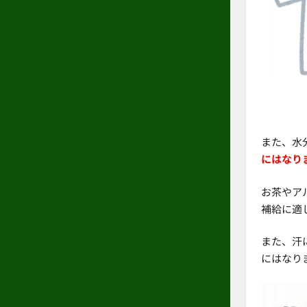
また、水
にはなり
お茶やア
補給に適
また、汗
にはなり