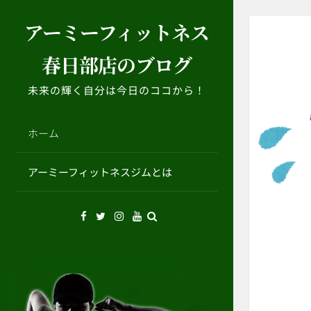
コ
アーミーフィットネス
ン
テ
春日部店のブログ
ン
ツ
未来の輝く自分は今日のココから！
へ
ス
キ
ホーム
ッ
プ
アーミーフィットネスジムとは
Facebook
Twitter
Instagram
YouTube