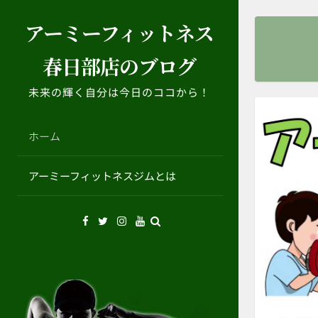
コ
アーミーフィットネス
ン
テ
春日部店のブログ
ン
ツ
未来の輝く自分は今日のココから！
へ
ス
キ
ホーム
ッ
プ
アーミーフィットネスジムとは
Facebook
Twitter
Instagram
YouTube