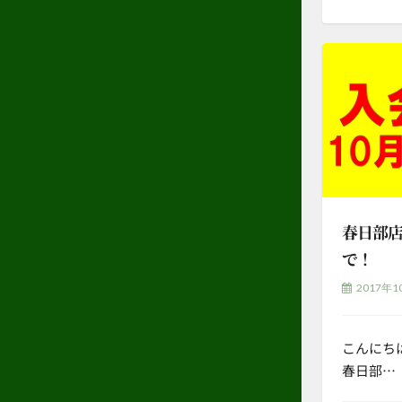
春日部店
で！
2017年1
こんにち
春日部…