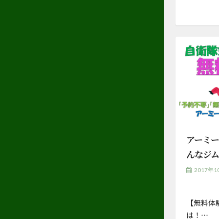
アーミー
んなジム
2017年1
【無料体
は！…