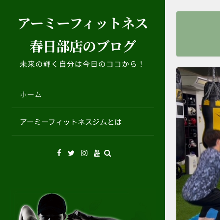
コ
アーミーフィットネス
ン
テ
春日部店のブログ
ン
ツ
未来の輝く自分は今日のココから！
へ
ス
キ
ホーム
ッ
プ
アーミーフィットネスジムとは
Facebook
Twitter
Instagram
YouTube