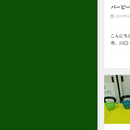
バービー
2021年1
こんにち
市、川口