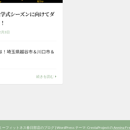
入学式シーズンに向けてダ
ト！
2月3日
は！埼玉県越谷市＆川口市＆
続きを読む
 アーミーフィットネス春日部店のブログ
|
WordPress テーマ: CrestaProject の
Annina Fr