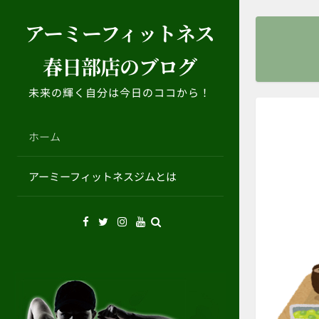
コ
アーミーフィットネス
ン
テ
春日部店のブログ
ン
ツ
未来の輝く自分は今日のココから！
へ
ス
キ
ホーム
ッ
プ
アーミーフィットネスジムとは
Facebook
Twitter
Instagram
YouTube