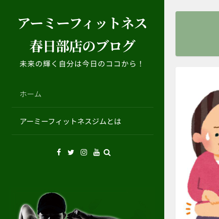
コ
アーミーフィットネス
ン
テ
春日部店のブログ
ン
ツ
未来の輝く自分は今日のココから！
へ
ス
キ
ホーム
ッ
プ
アーミーフィットネスジムとは
Facebook
Twitter
Instagram
YouTube