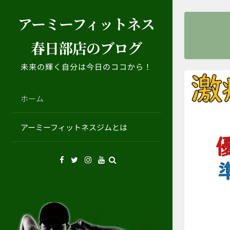
コ
アーミーフィットネス
ン
テ
春日部店のブログ
ン
ツ
未来の輝く自分は今日のココから！
へ
ス
キ
ホーム
ッ
プ
アーミーフィットネスジムとは
Facebook
Twitter
Instagram
YouTube