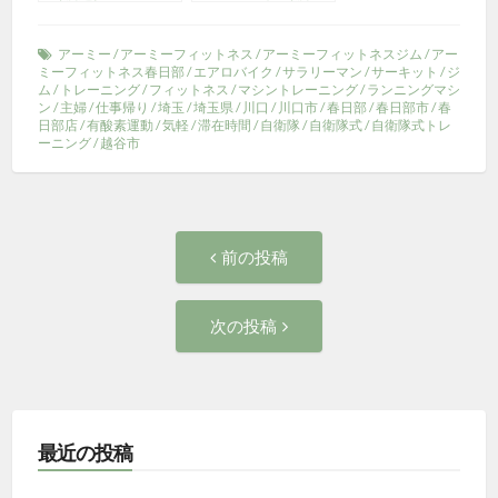
辺）
アーミー
/
アーミーフィットネス
/
アーミーフィットネスジム
/
アー
ミーフィットネス春日部
/
エアロバイク
/
サラリーマン
/
サーキット
/
ジ
ム
/
トレーニング
/
フィットネス
/
マシントレーニング
/
ランニングマシ
ン
/
主婦
/
仕事帰り
/
埼玉
/
埼玉県
/
川口
/
川口市
/
春日部
/
春日部市
/
春
日部店
/
有酸素運動
/
気軽
/
滞在時間
/
自衛隊
/
自衛隊式
/
自衛隊式トレ
ーニング
/
越谷市
投
前
前の投稿
の
稿
投
次
次の投稿
稿:
ナ
の
投
ビ
稿:
ゲ
最近の投稿