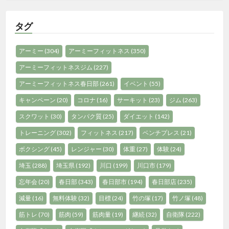
ゴ
リ
タグ
ー
アーミー
(304)
アーミーフィットネス
(350)
アーミーフィットネスジム
(227)
アーミーフィットネス春日部
(261)
イベント
(55)
キャンペーン
(20)
コロナ
(16)
サーキット
(23)
ジム
(263)
スクワット
(30)
タンパク質
(25)
ダイエット
(142)
トレーニング
(302)
フィットネス
(217)
ベンチプレス
(21)
ボクシング
(45)
レンジャー
(30)
体重
(27)
体験
(24)
埼玉
(288)
埼玉県
(192)
川口
(199)
川口市
(179)
忘年会
(20)
春日部
(343)
春日部市
(194)
春日部店
(235)
減量
(16)
無料体験
(32)
目標
(24)
竹の塚
(17)
竹ノ塚
(48)
筋トレ
(70)
筋肉
(59)
筋肉量
(19)
継続
(32)
自衛隊
(222)