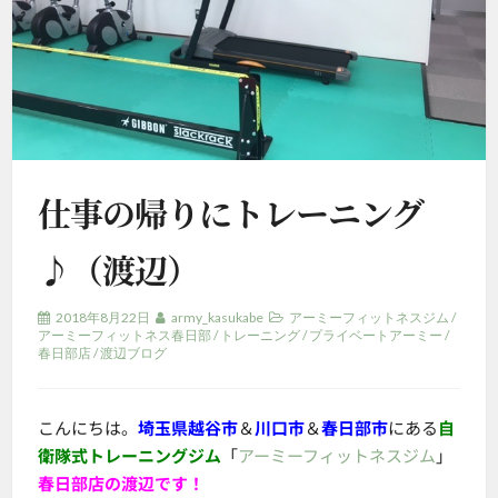
仕事の帰りにトレーニング
♪（渡辺）
2018年8月22日
army_kasukabe
アーミーフィットネスジム
/
アーミーフィットネス春日部
/
トレーニング
/
プライベートアーミー
/
春日部店
/
渡辺ブログ
こんにちは。
埼玉県越谷市
＆
川口市
＆
春日部市
にある
自
衛隊式トレーニングジム
「
アーミーフィットネスジム
」
春日部店の渡辺です！