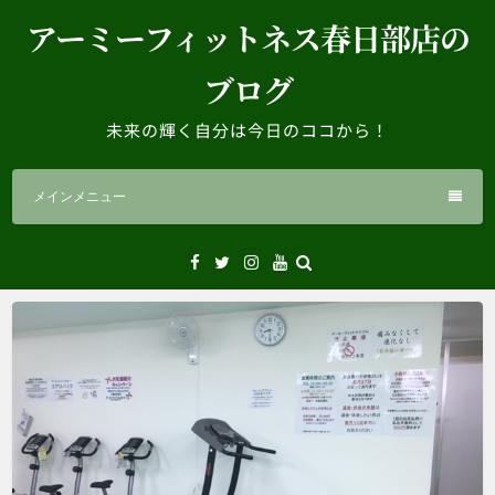
コ
アーミーフィットネス春日部店の
ン
テ
ブログ
ン
ツ
未来の輝く自分は今日のココから！
へ
ス
メインメニュー
キ
ッ
プ
Facebook
Twitter
Instagram
YouTube