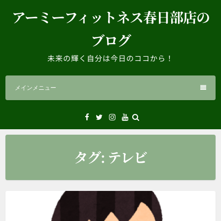
コ
アーミーフィットネス春日部店の
ン
テ
ブログ
ン
ツ
未来の輝く自分は今日のココから！
へ
ス
メインメニュー
キ
ッ
プ
Facebook
Twitter
Instagram
YouTube
タグ:
テレビ