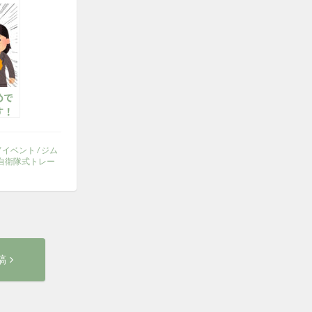
めで
す！
）
/
イベント
/
ジム
自衛隊式トレー
次
稿
の
投
稿: