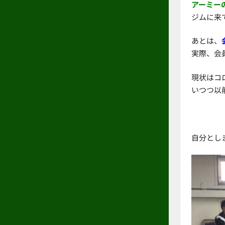
アーミー
ジムに来
あとは、
実際、会
現状はコ
いつつ以
自分とし