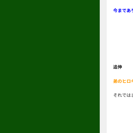
今まであ
追伸
弟のヒロ
それでは