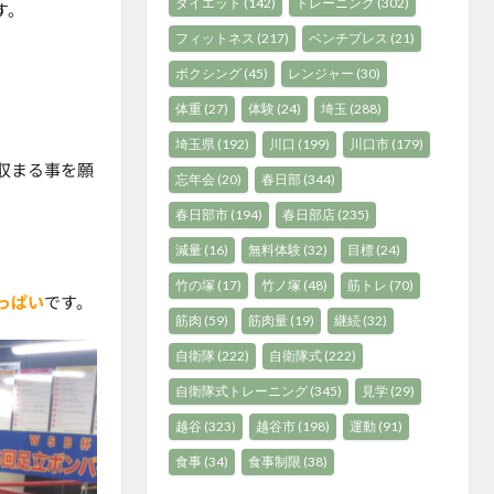
ダイエット
(142)
トレーニング
(302)
す。
フィットネス
(217)
ベンチプレス
(21)
ボクシング
(45)
レンジャー
(30)
体重
(27)
体験
(24)
埼玉
(288)
埼玉県
(192)
川口
(199)
川口市
(179)
収まる事を願
忘年会
(20)
春日部
(344)
春日部市
(194)
春日部店
(235)
減量
(16)
無料体験
(32)
目標
(24)
竹の塚
(17)
竹ノ塚
(48)
筋トレ
(70)
っぱい
です。
筋肉
(59)
筋肉量
(19)
継続
(32)
自衛隊
(222)
自衛隊式
(222)
自衛隊式トレーニング
(345)
見学
(29)
越谷
(323)
越谷市
(198)
運動
(91)
食事
(34)
食事制限
(38)