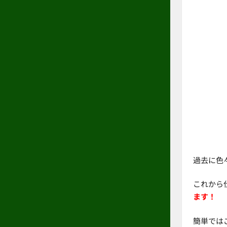
過去に色
これから
ます！
簡単では