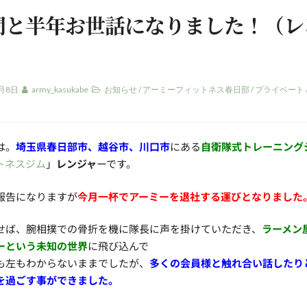
間と半年お世話になりました！（レ
2月8日
army_kasukabe
お知らせ
/
アーミーフィットネス春日部
/
プライベート
は。
埼玉県春日部市、越谷市、川口市
にある
自衛隊式トレーニング
トネスジム
」
レンジャ
ーです。
報告になりますが
今月一杯でアーミーを退社する運びとなりました
せば、腕相撲での骨折を機に隊長に声を掛けていただき、
ラーメン
ーという未知の世界
に飛び込んで
も左もわからないままでしたが、
多くの会員様と触れ合い話したり
を過ごす事ができました。