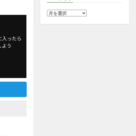
ア
ー
カ
イ
に入ったら
ブ
 しよう