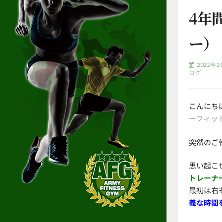
4年
ー）
2022年
ログ
こんにち
ーフィッ
突然のご
思い起こ
トレーナ
最初は右
義な時間