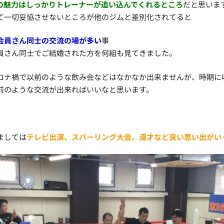
の魅力はしっかりトレーナーが追い込んでくれるところ
だと思いま
て一切妥協させないところが他のジムと差別化されてると
会員さん同士の交流の場が多い
事
員さん同士でご結婚された方を何組も見てきました。
ロナ禍で以前のような飲み会などはなかなか出来ませんが、時期に
前のような交流が出来ればいいなと思います。
ましては
テレビ出演、スパーリング大会、漫才など良い思い出がい