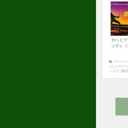
ボヘミア
ソディ（
ー）
アーミー
/
トレーナー
ニング
/
越
投
稿