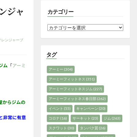
ンジャ
カテゴリー
カ
テ
/
レンジャーブ
ゴ
リ
タグ
ー
ジム
「
アーミ
アーミー
(304)
アーミーフィットネス
(351)
。
アーミーフィットネスジム
(227)
アーミーフィットネス春日部
(262)
屋からジムの
イベント
(55)
キャンペーン
(20)
と非常に有意
コロナ
(16)
サーキット
(23)
ジム
(263)
スクワット
(30)
タンパク質
(26)