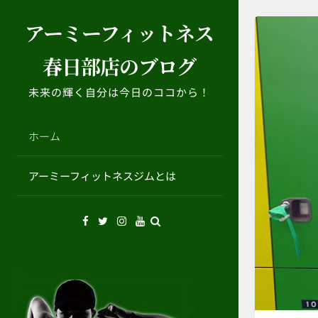
コ
アーミーフィットネス
ン
テ
春日部店のブログ
ン
ツ
未来の輝く自分は今日のココから！
へ
ス
キ
ホーム
ッ
プ
アーミーフィットネスジムとは
Facebook
Twitter
Instagram
YouTube