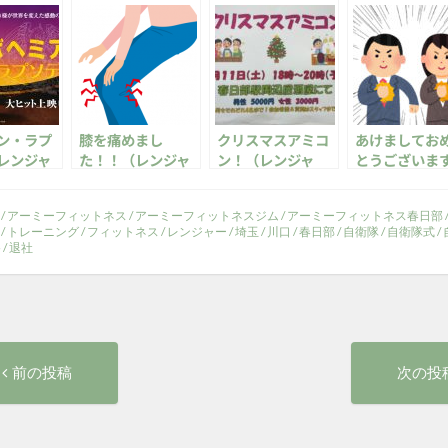
ン・ラプ
膝を痛めまし
クリスマスアミコ
あけましてお
レンジャ
た！！（レンジャ
ン！（レンジャ
とうございま
ー）
ー）
（レンジャー
/
アーミーフィットネス
/
アーミーフィットネスジム
/
アーミーフィットネス春日部
/
トレーニング
/
フィットネス
/
レンジャー
/
埼玉
/
川口
/
春日部
/
自衛隊
/
自衛隊式
/
谷
/
退社
前
前の投稿
次の投
の
投
稿: