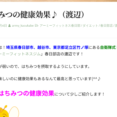
みつの健康効果♪（渡辺）
3月6日
army_kasukabe
アーミーフィットネス春日部
/
ダイエット
/
春日部店
/
は！
埼玉県春日部市、
越谷市、東京都足立区竹ノ塚
にある
自衛隊式
ーミーフィットネスジム
」春日部店の
渡辺
です！
が弱いので、はちみつを摂取するようにしています。
味しいのに健康効果もあるなんて最高と思っています(^^♪
はちみつの健康効果
について少しご紹介します！