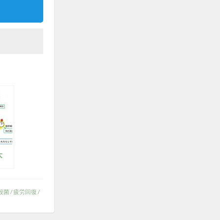
太
殺菌
/
疲労回復
/