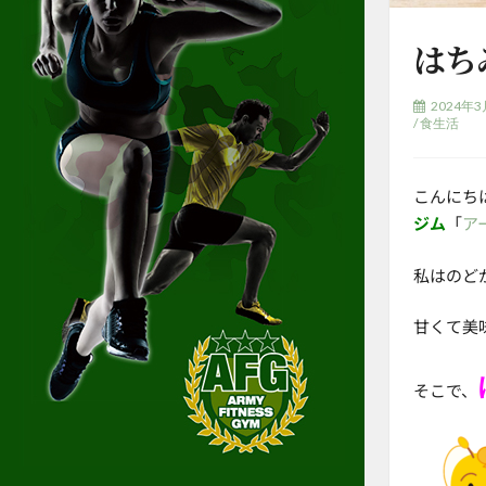
はち
2024年
/
食生活
こんにち
ジム
「
ア
私はのど
甘くて美
そこで、