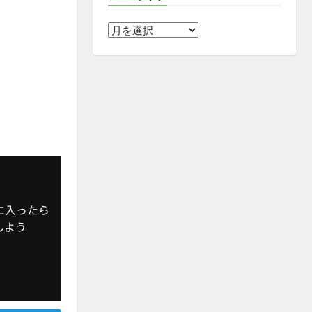
ア
ー
カ
イ
ブ
に入ったら
 しよう