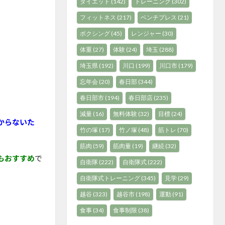
ダイエット
(142)
トレーニング
(302)
フィットネス
(217)
ベンチプレス
(21)
ボクシング
(45)
レンジャー
(30)
体重
(27)
体験
(24)
埼玉
(288)
埼玉県
(192)
川口
(199)
川口市
(179)
忘年会
(20)
春日部
(344)
春日部市
(194)
春日部店
(235)
減量
(16)
無料体験
(32)
目標
(24)
からないた
竹の塚
(17)
竹ノ塚
(48)
筋トレ
(70)
筋肉
(59)
筋肉量
(19)
継続
(32)
もおすすめ
で
自衛隊
(222)
自衛隊式
(222)
自衛隊式トレーニング
(345)
見学
(29)
越谷
(323)
越谷市
(198)
運動
(91)
食事
(34)
食事制限
(38)