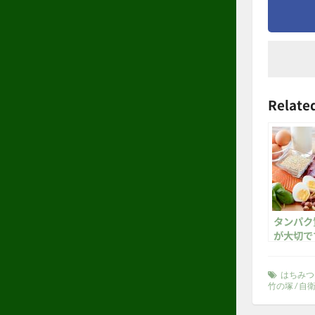
Related
タンパク
が大切で
はちみつ
竹の塚
/
自