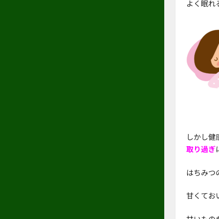
よく眠れ
しかし健
取り過ぎ
はちみつ
甘くてお
甘いもの