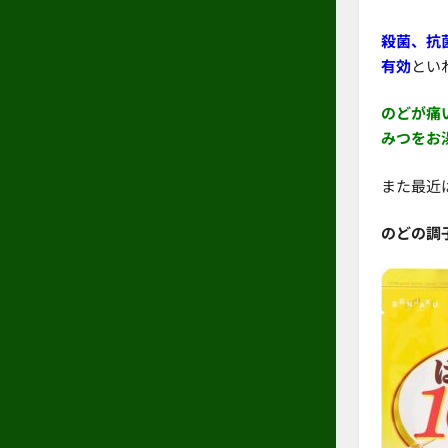
殺菌、抗
有効
とい
のどが痛
みつをお
また最近
のどの調