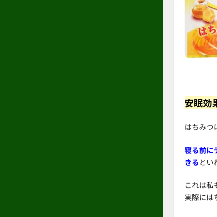
安眠効
はちみつ
寝る前に
きる
とい
これは私
実際には