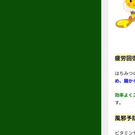
疲労回
はちみつ
め、腸か
効率よく
す。
風邪予
ビタミン