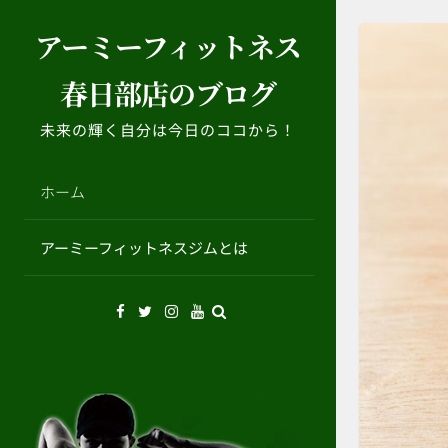
コ
アーミーフィットネス
ン
テ
春日部店のブログ
ン
ツ
未来の輝く自分は今日のココから！
へ
ス
キ
ホーム
ッ
プ
アーミーフィットネスジムとは
Facebook
Twitter
Instagram
YouTube