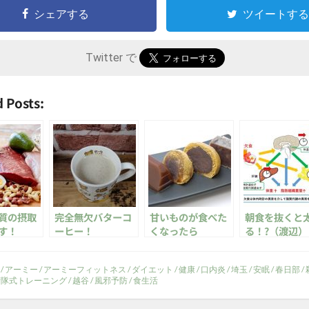
シェアする
ツイートする
Twitter で
 Posts:
質の摂取
完全無欠バターコ
甘いものが食べた
朝食を抜くと
す！
ーヒー！
くなったら
る！?（渡辺）
/
アーミー
/
アーミーフィットネス
/
ダイエット
/
健康
/
口内炎
/
埼玉
/
安眠
/
春日部
/
衛隊式トレーニング
/
越谷
/
風邪予防
/
食生活